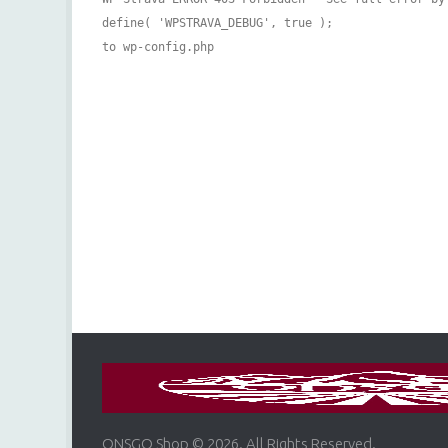
define( 'WPSTRAVA_DEBUG', true );
to wp-config.php
ONSGO Shop © 2026. All Rights Reserved.