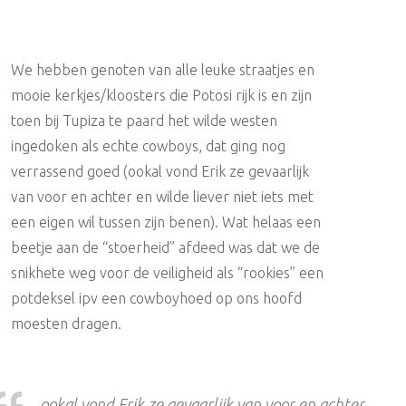
We hebben genoten van alle leuke straatjes en
mooie kerkjes/kloosters die Potosi rijk is en zijn
toen bij Tupiza te paard het wilde westen
ingedoken als echte cowboys, dat ging nog
verrassend goed (ookal vond Erik ze gevaarlijk
van voor en achter en wilde liever niet iets met
een eigen wil tussen zijn benen). Wat helaas een
beetje aan de “stoerheid” afdeed was dat we de
snikhete weg voor de veiligheid als “rookies” een
potdeksel ipv een cowboyhoed op ons hoofd
moesten dragen.
ookal vond Erik ze gevaarlijk van voor en achter