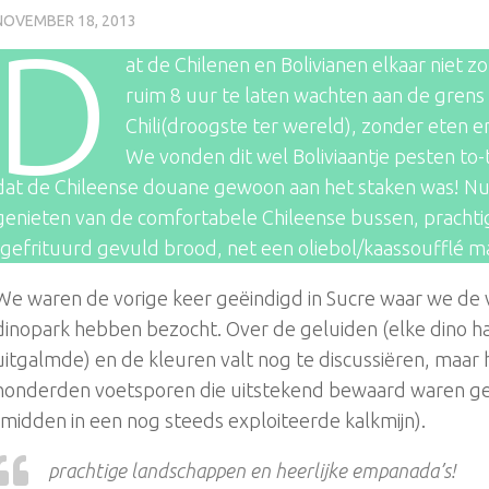
NOVEMBER 18, 2013
D
at de Chilenen en Bolivianen elkaar niet 
ruim 8 uur te laten wachten aan de grens 
Chili(droogste ter wereld), zonder eten e
We vonden dit wel Boliviaantje pesten to
dat de Chileense douane gewoon aan het staken was! Nu 
genieten van de comfortabele Chileense bussen, prachti
(gefrituurd gevuld brood, net een oliebol/kaassoufflé m
We waren de vorige keer geëindigd in Sucre waar we de 
dinopark hebben bezocht. Over de geluiden (elke dino h
uitgalmde) en de kleuren valt nog te discussiëren, maa
honderden voetsporen die uitstekend bewaard waren ge
(midden in een nog steeds exploiteerde kalkmijn).
prachtige landschappen en heerlijke empanada’s!