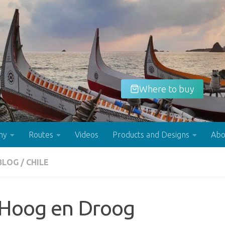
Where to buy
hy
Routes
Videos
Products and Designs
Abo
BLOG
/
CHILE
Buy now!
Hoog en Droog