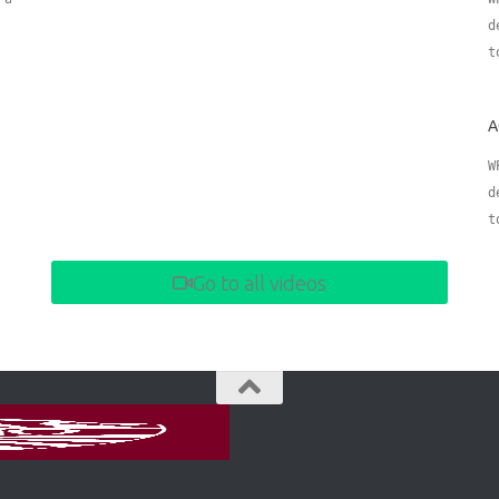
d
t
A
W
d
t
Go to all videos