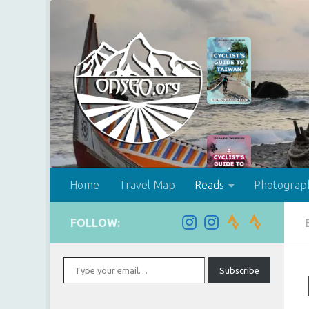
Skip to content
Home
Travel Map
Reads
Photograp
FOLLOW:
Type your email…
Subscribe