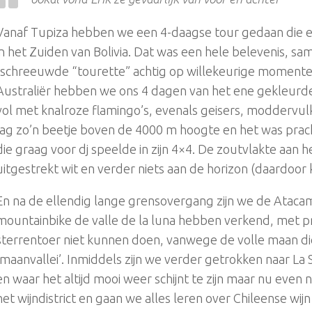
Vanaf Tupiza hebben we een 4-daagse tour gedaan die ei
in het Zuiden van Bolivia. Dat was een hele belevenis, 
(schreeuwde “tourette” achtig op willekeurige momente
Australiër hebben we ons 4 dagen van het ene gekleurd
vol met knalroze flamingo’s, evenals geisers, moddervul
lag zo’n beetje boven de 4000 m hoogte en het was prach
die graag voor dj speelde in zijn 4×4. De zoutvlakte aan 
uitgestrekt wit en verder niets aan de horizon (daardoor 
En na de ellendig lange grensovergang zijn we de Ataca
mountainbike de valle de la luna hebben verkend, met p
sterrentoer niet kunnen doen, vanwege de volle maan d
‘maanvallei’. Inmiddels zijn we verder getrokken naar La
en waar het altijd mooi weer schijnt te zijn maar nu eve
het wijndistrict en gaan we alles leren over Chileense wij