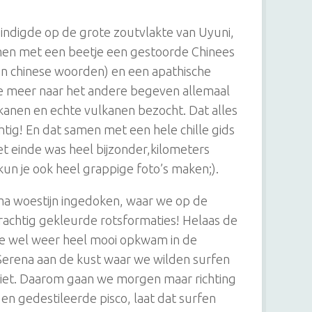
ndigde op de grote zoutvlakte van Uyuni,
samen met een beetje een gestoorde Chinees
n chinese woorden) en een apathische
e meer naar het andere begeven allemaal
kanen en echte vulkanen bezocht. Dat alles
tig! En dat samen met een hele chille gids
het einde was heel bijzonder,kilometers
kun je ook heel grappige foto’s maken;).
ma woestijn ingedoken, waar we op de
rachtig gekleurde rotsformaties! Helaas de
ie wel weer heel mooi opkwam in de
 Serena aan de kust waar we wilden surfen
n niet. Daarom gaan we morgen maar richting
n en gedestileerde pisco, laat dat surfen