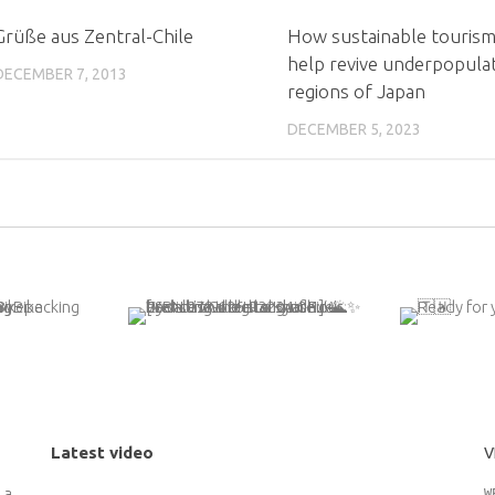
Grüße aus Zentral-Chile
How sustainable tourism
help revive underpopula
DECEMBER 7, 2013
regions of Japan
DECEMBER 5, 2023
Latest video
V
 adding
W